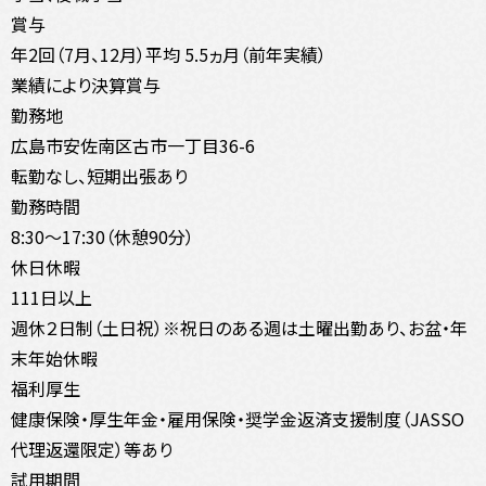
賞与
年2回（7月、12月）平均 5.5ヵ月（前年実績）
業績により決算賞与
勤務地
広島市安佐南区古市一丁目36-6
転勤なし、短期出張あり
勤務時間
8:30～17:30（休憩90分）
休日休暇
111日以上
週休２日制（土日祝）※祝日のある週は土曜出勤あり、お盆・年
末年始休暇
福利厚生
健康保険・厚生年金・雇用保険・奨学金返済支援制度（JASSO
代理返還限定）等あり
試用期間