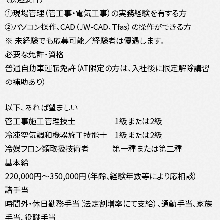
①現場管理（管工事・電気工事）の実務経験を有する方
②パソコン操作、CAD（JW-CAD、Tfas）の操作ができる方
※ 未経験でも応募可能／経験者は優遇します。
必要な免許・資格
普通自動車運転免許（AT限定の方は、入社後に限定解除講習
の補助あり）
以下、あれば望ましい
管工事施工管理技士 1級または2級
冷凍空気調和機器施工技能士 1級または2級
冷媒フロン類取扱技術者 第一種または第二種
基本給
220,000円～350,000円（年齢、経験年数等により応相談）
諸手当
時間外・休日勤務手当（法定割増率にて支給）、通勤手当、家族
手当、役職手当